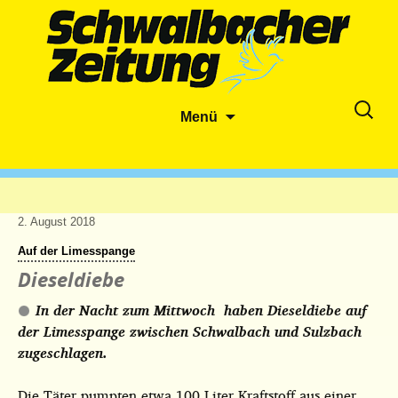
Zum
Suche
Menü
Inhalt
nach:
springen
2. August 2018
Auf der Limesspange
Dieseldiebe
In der Nacht zum Mittwoch haben Dieseldiebe auf
der Limesspange zwischen Schwalbach und Sulzbach
zugeschlagen.
Die Täter pumpten etwa 100 Liter Kraftstoff aus einer