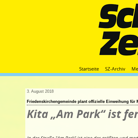
Startseite
SZ-Archiv
Me
3. August 2018
Friedenskirchengemeinde plant offizielle Einweihung für 
Kita „Am Park“ ist fer
In der Straße "Am Park" ist eine der größten und mo