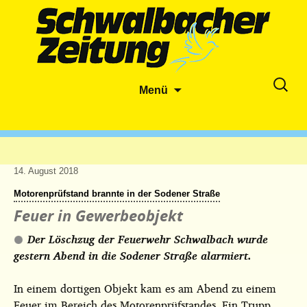
Zum
Suche
Menü
Inhalt
nach:
springen
14. August 2018
Motorenprüfstand brannte in der Sodener Straße
Feuer in Gewerbeobjekt
Der Löschzug der Feuerwehr Schwalbach wurde
gestern Abend in die Sodener Straße alarmiert.
In einem dortigen Objekt kam es am Abend zu einem
Feuer im Bereich des Motorenprüfstandes. Ein Trupp