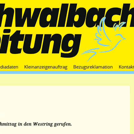
Zum
diadaten
Kleinanzeigenauftrag
Bezugsreklamation
Kontak
Inhalt
springen
mittag in den Westring gerufen.