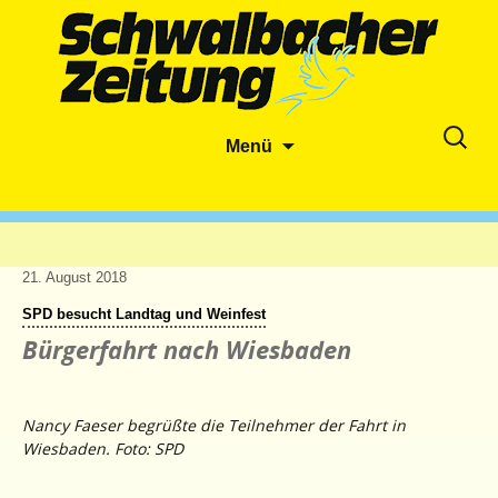
Zum
Suche
Menü
Inhalt
nach:
springen
21. August 2018
SPD besucht Landtag und Weinfest
Bürgerfahrt nach Wiesbaden
Nancy Faeser begrüßte die Teilnehmer der Fahrt in
Wiesbaden. Foto: SPD