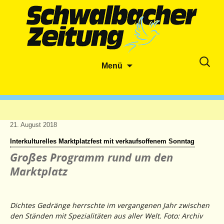
Zum
Suche
Menü
Inhalt
nach:
springen
21. August 2018
Interkulturelles Marktplatzfest mit verkaufsoffenem Sonntag
Großes Programm rund um den
Marktplatz
Dichtes Gedränge herrschte im vergangenen Jahr zwischen
den Ständen mit Spezialitäten aus aller Welt. Foto: Archiv