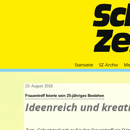
Startseite
SZ-Archiv
Me
23. August 2018
Frauentreff feierte sein 25-jähriges Bestehen
Ideenreich und kreat
Zum „Geburtstag“ gab es für den Frauentreff ein St