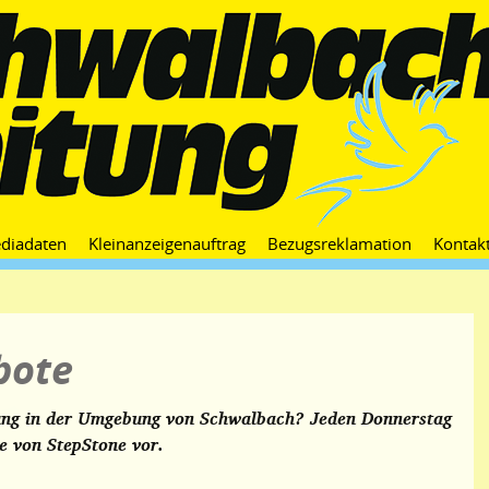
Zum
diadaten
Kleinanzeigenauftrag
Bezugsreklamation
Kontak
Inhalt
springen
bote
rung in der Umgebung von Schwalbach? Jeden Donnerstag
e von StepStone vor.