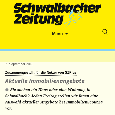
Zum
Suche
Menü
Inhalt
nach:
springen
7. September 2018
Zusammengestellt für die Nutzer von SZPlus
Aktuelle Immobilienangebote
Sie suchen ein Haus oder eine Wohnung in
Schwalbach? Jeden Freitag stellen wir ihnen eine
Auswahl aktueller Angebote bei ImmobilienScout24
vor.