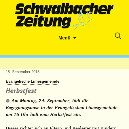
Zum
Suche
Menü
Inhalt
nach:
springen
18. September 2018
Evangelische Limesgemeinde
Herbstfest
Am Montag, 24. September, lädt die
Begegnungsoase in der Evangelischen Limesgemeinde
um 16 Uhr lädt zum Herbstfest ein.
Dieses richtet sich an Eltern und Begleiter mit Kindern