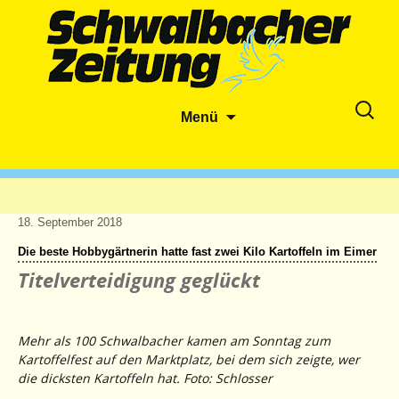
Zum
Suche
Menü
Inhalt
nach:
springen
18. September 2018
Die beste Hobbygärtnerin hatte fast zwei Kilo Kartoffeln im Eimer
Titelverteidigung geglückt
Mehr als 100 Schwalbacher kamen am Sonntag zum
Kartoffelfest auf den Marktplatz, bei dem sich zeigte, wer
die dicksten Kartoffeln hat. Foto: Schlosser