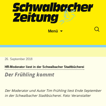
Zum
Suche
Menü
Inhalt
nach:
springen
26. September 2018
HR-Moderator liest in der Schwalbacher Stadtbücherei
Der Frühling kommt
Der Moderator und Autor Tim Frühling liest Ende September
in der Schwalbacher Stadtbücherei. Foto: Veranstalter