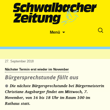
Zum
Suche
Menü
Inhalt
nach:
springen
27. September 2018
Nächster Termin erst wieder im November
Bürgersprechstunde fällt aus
Die nächste Bürgersprechstunde bei Bürgermeisterin
Christiane Augsburger findet am Mittwoch, 7.
November, von 16 bis 18 Uhr im Raum 100 im
Rathaus statt.