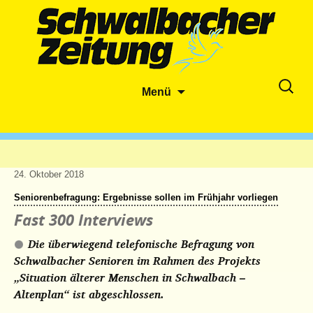
Zum
Suche
Menü
Inhalt
nach:
springen
24. Oktober 2018
Seniorenbefragung: Ergebnisse sollen im Frühjahr vorliegen
Fast 300 Interviews
Die überwiegend telefonische Befragung von
Schwalbacher Senioren im Rahmen des Projekts
„Situation älterer Menschen in Schwalbach –
Altenplan“ ist abgeschlossen.