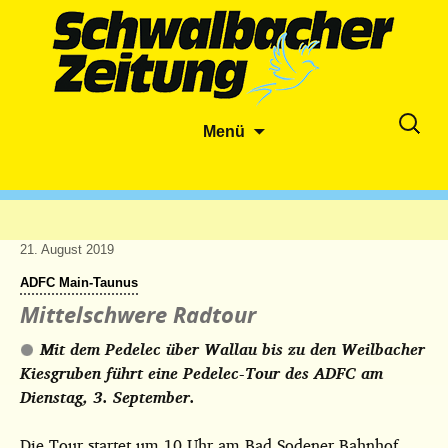
Zum
Suche
Menü
Inhalt
nach:
springen
21. August 2019
ADFC Main-Taunus
Mittelschwere Radtour
Mit dem Pedelec über Wallau bis zu den Weilbacher
Kiesgruben führt eine Pedelec-Tour des ADFC am
Dienstag, 3. September.
Die Tour startet um 10 Uhr am Bad Sodener Bahnhof