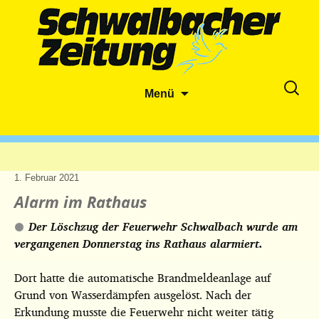
Zum
Suche
Menü
Inhalt
nach:
springen
1. Februar 2021
Alarm im Rathaus
Der Löschzug der Feuerwehr Schwalbach wurde am
vergangenen Donnerstag ins Rathaus alarmiert.
Dort hatte die automatische Brandmeldeanlage auf
Grund von Wasserdämpfen ausgelöst. Nach der
Erkundung musste die Feuerwehr nicht weiter tätig