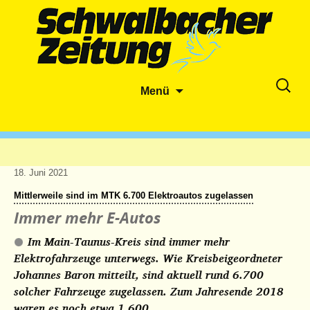
Zum
Suche
Menü
Inhalt
nach:
springen
18. Juni 2021
Mittlerweile sind im MTK 6.700 Elektroautos zugelassen
Immer mehr E-Autos
Im Main-Taunus-Kreis sind immer mehr
Elektrofahrzeuge unterwegs. Wie Kreisbeigeordneter
Johannes Baron mitteilt, sind aktuell rund 6.700
solcher Fahrzeuge zugelassen. Zum Jahresende 2018
waren es noch etwa 1.600.