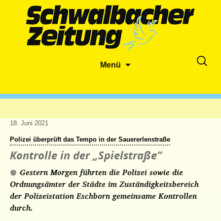
Zum
Suche
Menü
Inhalt
nach:
springen
18. Juni 2021
Polizei überprüft das Tempo in der Sauererlenstraße
Kontrolle in der „Spielstraße“
Gestern Morgen führten die Polizei sowie die
Ordnungsämter der Städte im Zuständigkeitsbereich
der Polizeistation Eschborn gemeinsame Kontrollen
durch.