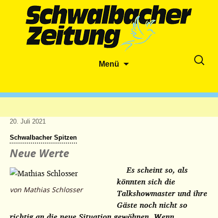
Zum
Suche
Menü
Inhalt
nach:
springen
20. Juli 2021
Schwalbacher Spitzen
Neue Werte
Es scheint so, als
könnten sich die
von Mathias Schlosser
Talkshowmaster und ihre
Gäste noch nicht so
richtig an die neue Situation gewöhnen. Wenn