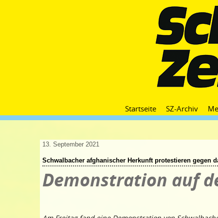
Startseite
SZ-Archiv
Me
13. September 2021
Schwalbacher afghanischer Herkunft protestieren gegen d
Demonstration auf d
Am Freitag fand eine Demonstration von Schwalbach