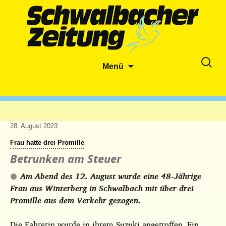
Zum
Suche
Menü
Inhalt
nach:
springen
28. August 2023
Frau hatte drei Promille
Betrunken am Steuer
Am Abend des 12. August wurde eine 48-Jährige
Frau aus Winterberg in Schwalbach mit über drei
Promille aus dem Verkehr gezogen.
Die Fahrerin wurde in ihrem Suzuki angetroffen. Ein