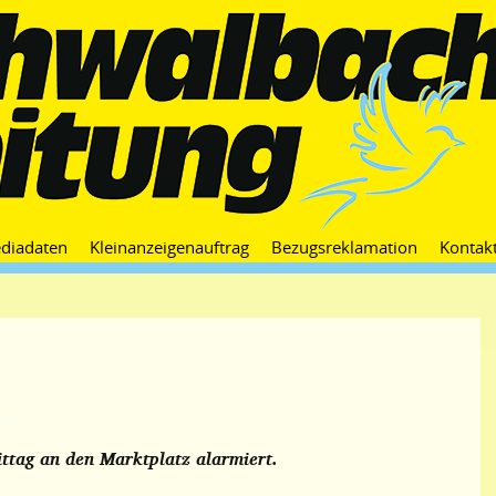
Zum
diadaten
Kleinanzeigenauftrag
Bezugsreklamation
Kontak
Inhalt
springen
tag an den Marktplatz alarmiert.