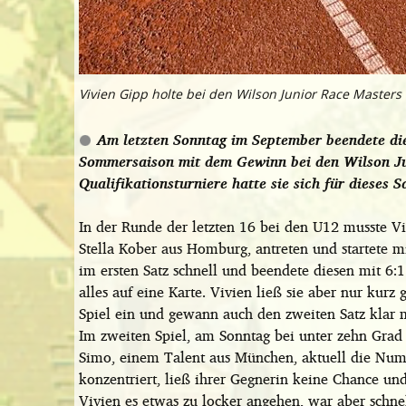
Vivien Gipp holte bei den Wilson Junior Race Masters 
Am letzten Sonntag im September beendete die
Sommersaison mit dem Gewinn bei den Wilson Ju
Qualifikationsturniere hatte sie sich für dieses Sa
In der Runde der letzten 16 bei den U12 musste V
Stella Kober aus Homburg, antreten und startete m
im ersten Satz schnell und beendete diesen mit 6:1
alles auf eine Karte. Vivien ließ sie aber nur kurz 
Spiel ein und gewann auch den zweiten Satz klar m
Im zweiten Spiel, am Sonntag bei unter zehn Grad 
Simo, einem Talent aus München, aktuell die Num
konzentriert, ließ ihrer Gegnerin keine Chance un
Vivien es etwas zu locker angehen, war aber schn