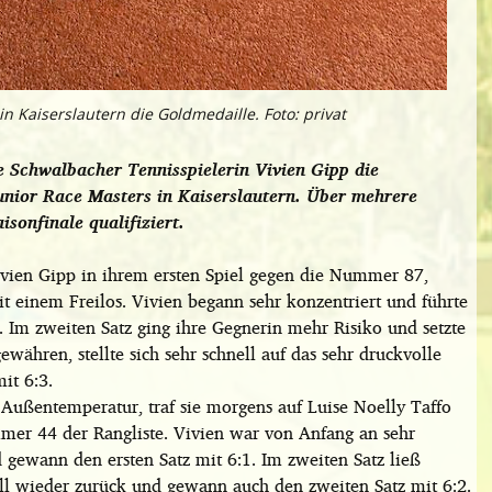
in Kaiserslautern die Goldmedaille. Foto: privat
 Schwalbacher Tennisspielerin Vivien Gipp die
nior Race Masters in Kaiserslautern. Über mehrere
isonfinale qualifiziert.
ivien Gipp in ihrem ersten Spiel gegen die Nummer 87,
it einem Freilos. Vivien begann sehr konzentriert und führte
. Im zweiten Satz ging ihre Gegnerin mehr Risiko und setzte
gewähren, stellte sich sehr schnell auf das sehr druckvolle
it 6:3.
Außentemperatur, traf sie morgens auf Luise Noelly Taffo
mer 44 der Rangliste. Vivien war von Anfang an sehr
d gewann den ersten Satz mit 6:1. Im zweiten Satz ließ
ell wieder zurück und gewann auch den zweiten Satz mit 6:2.