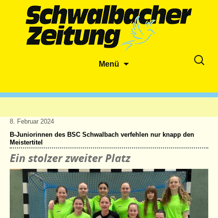
Zum
Suche
Menü
Inhalt
nach:
springen
8. Februar 2024
B-Juniorinnen des BSC Schwalbach verfehlen nur knapp den
Meistertitel
Ein stolzer zweiter Platz