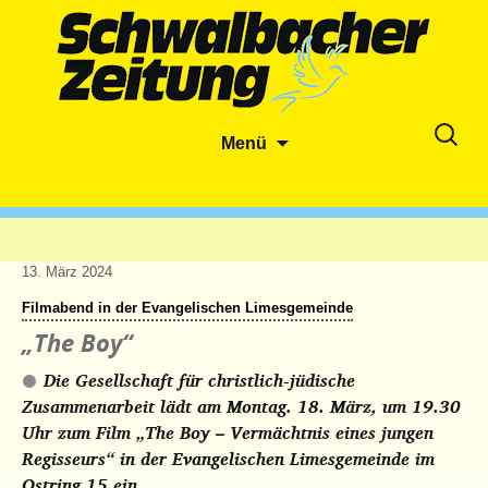
Zum
Suche
Menü
Inhalt
nach:
springen
13. März 2024
Filmabend in der Evangelischen Limesgemeinde
„The Boy“
Die Gesellschaft für christlich-jüdische
Zusammenarbeit lädt am Montag. 18. März, um 19.30
Uhr zum Film „The Boy – Vermächtnis eines jungen
Regisseurs“ in der Evangelischen Limesgemeinde im
Ostring 15 ein.