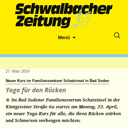
Zum
Suche
Menü
Inhalt
nach:
springen
27. März 2024
Neuer Kurs im Familienzentrum Schatzinsel in Bad Soden
Yoga für den Rücken
Im Bad Sodener Familienzentrum Schatzinsel in der
Königsteiner Straße 6a startet am Montag, 22. April,
ein neuer Yoga-Kurs für alle, die ihren Rücken stärken
und Schmerzen vorbeugen möchten.