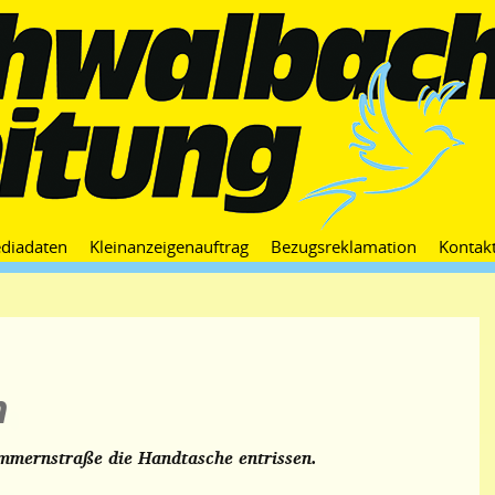
Zum
diadaten
Kleinanzeigenauftrag
Bezugsreklamation
Kontak
Inhalt
springen
n
mmernstraße die Handtasche entrissen.