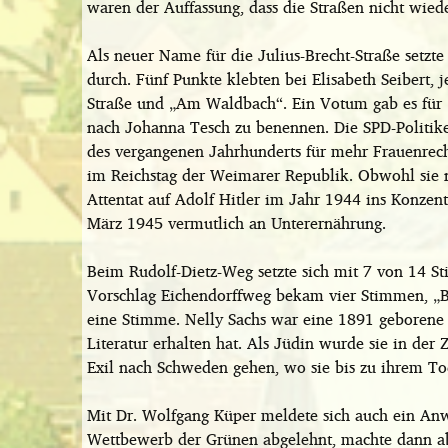
waren der Auffassung, dass die Straßen nicht wied
Als neuer Name für die Julius-Brecht-Straße setzt
durch. Fünf Punkte klebten bei Elisabeth Seibert,
Straße und „Am Waldbach“. Ein Votum gab es für 
nach Johanna Tesch zu benennen. Die SPD-Politik
des vergangenen Jahrhunderts für mehr Frauenrech
im Reichstag der Weimarer Republik. Obwohl sie 
Attentat auf Adolf Hitler im Jahr 1944 ins Konzen
März 1945 vermutlich an Unterernährung.
Beim Rudolf-Dietz-Weg setzte sich mit 7 von 14 S
Vorschlag Eichendorffweg bekam vier Stimmen, „
eine Stimme. Nelly Sachs war eine 1891 geborene S
Literatur erhalten hat. Als Jüdin wurde sie in der 
Exil nach Schweden gehen, wo sie bis zu ihrem To
Mit Dr. Wolfgang Küper meldete sich auch ein Anw
Wettbewerb der Grünen abgelehnt, machte dann ab