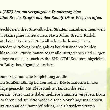
es (BKS) hat am vergangenen Donnerstag eine
ulius-Brecht-Straße und den Rudolf-Dietz-Weg getroffen.
beschlossen, drei Schwalbacher Straßen umzubenennen, weil
m Naziregime nahestanden. Nach Julius Brecht, Rudolf
nft keine Straßen in Schwalbach mehr benannt sein.
ieder Mittelweg heißt, gab es bei den anderen beiden
hläge. Die Grünen hatten sogar alle Bürgerinnen und Bürger
hläge zu machen, nach es die SPD-/CDU-Koalition abgelehnt
en Bürgerbeteiligung zu suchen.
Donnerstag nun eine Empfehlung an die
en Straßen künftig heißen sollen. Die Fraktionen hatten
hläge gemacht. Mit Klebepunkten fanden die zehn
heraus. Jeder durfte dabei mehrere Stimmen vergeben. Doch
ät wahren und schickte weder eigene Vorschläge ins Rennen,
r Fraktion an der Namensfindung. Die Christdemokraten