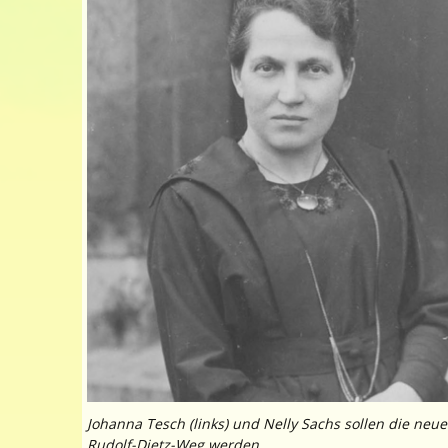
Johanna Tesch (links) und Nelly Sachs sollen die ne
Rudolf-Dietz-Weg werden.