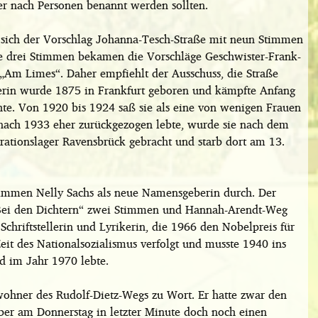
er nach Personen benannt werden sollten.
e sich der Vorschlag Johanna-Tesch-Straße mit neun Stimmen
 je drei Stimmen bekamen die Vorschläge Geschwister-Frank-
„Am Limes“. Daher empfiehlt der Ausschuss, die Straße
erin wurde 1875 in Frankfurt geboren und kämpfte Anfang
te. Von 1920 bis 1924 saß sie als eine von wenigen Frauen
nach 1933 eher zurückgezogen lebte, wurde sie nach dem
trationslager Ravensbrück gebracht und starb dort am 13.
timmen Nelly Sachs als neue Namensgeberin durch. Der
Bei den Dichtern“ zwei Stimmen und Hannah-Arendt-Weg
chriftstellerin und Lyrikerin, die 1966 den Nobelpreis für
Zeit des Nationalsozialismus verfolgt und musste 1940 ins
d im Jahr 1970 lebte.
ohner des Rudolf-Dietz-Wegs zu Wort. Er hatte zwar den
er am Donnerstag in letzter Minute doch noch einen