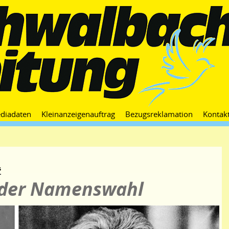
Zum
diadaten
Kleinanzeigenauftrag
Bezugsreklamation
Kontak
Inhalt
springen
s
 der Namenswahl