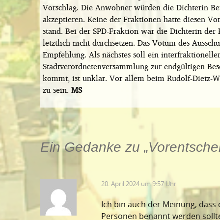
Vorschlag. Die Anwohner würden die Dichterin Be
akzeptieren. Keine der Fraktionen hatte diesen Vors
stand. Bei der SPD-Fraktion war die Dichterin der
letztlich nicht durchsetzen. Das Votum des Ausschu
Empfehlung. Als nächstes soll ein interfraktionell
Stadtverordnetenversammlung zur endgültigen Besch
kommt, ist unklar. Vor allem beim Rudolf-Dietz-
zu sein.
MS
Ein Gedanke zu „
Vorentsche
20. April 2024 um 9:57 Uhr
Ich bin auch der Meinung, dass
Personen benannt werden sollte