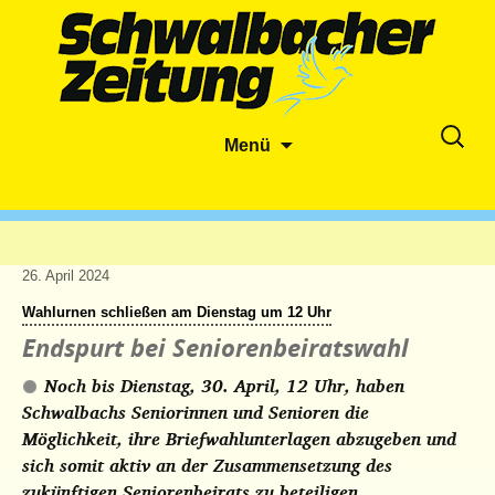
Zum
Suche
Menü
Inhalt
nach:
springen
26. April 2024
Wahlurnen schließen am Dienstag um 12 Uhr
Endspurt bei Seniorenbeiratswahl
Noch bis Dienstag, 30. April, 12 Uhr, haben
Schwalbachs Seniorinnen und Senioren die
Möglichkeit, ihre Briefwahlunterlagen abzugeben und
sich somit aktiv an der Zusammensetzung des
zukünftigen Seniorenbeirats zu beteiligen.