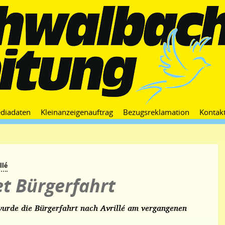
Zum
diadaten
Kleinanzeigenauftrag
Bezugsreklamation
Kontak
Inhalt
springen
llé
et Bürgerfahrt
wurde die Bürgerfahrt nach Avrillé am vergangenen