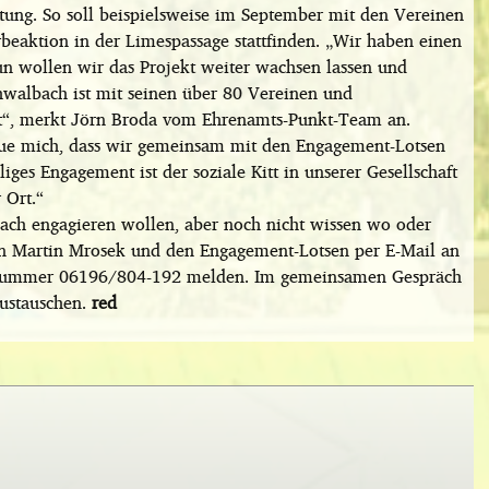
itung. So soll beispielsweise im September mit den Vereinen
aktion in der Limespassage stattfinden. „Wir haben einen
un wollen wir das Projekt weiter wachsen lassen und
hwalbach ist mit seinen über 80 Vereinen und
dt“, merkt Jörn Broda vom Ehrenamts-Punkt-Team an.
reue mich, dass wir gemeinsam mit den Engagement-Lotsen
iges Engagement ist der soziale Kitt in unserer Gesellschaft
 Ort.“
bach engagieren wollen, aber noch nicht wissen wo oder
n Martin Mrosek und den Engagement-Lotsen per E-Mail an
nnummer 06196/804-192 melden. Im gemeinsamen Gespräch
ustauschen.
red