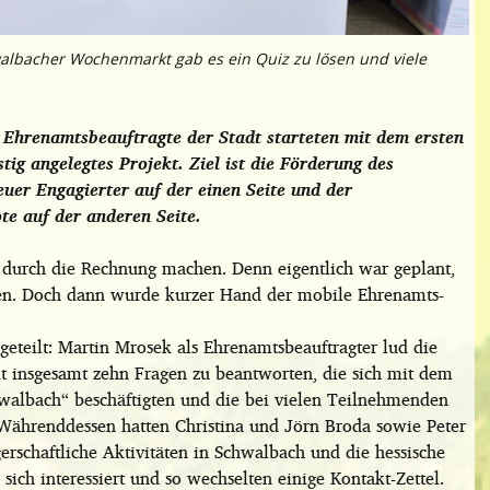
albacher Wochenmarkt gab es ein Quiz zu lösen und viele
Ehrenamtsbeauftragte der Stadt starteten mit dem ersten
ig angelegtes Projekt. Ziel ist die Förderung des
uer Engagierter auf der einen Seite und der
e auf der anderen Seite.
h durch die Rechnung machen. Denn eigentlich war geplant,
ren. Doch dann wurde kurzer Hand der mobile Ehrenamts-
teilt: Martin Mrosek als Ehrenamtsbeauftragter lud die
lt insgesamt zehn Fragen zu beantworten, die sich mit dem
albach“ beschäftigten und die bei vielen Teilnehmenden
 Währenddessen hatten Christina und Jörn Broda sowie Peter
rschaftliche Aktivitäten in Schwalbach und die hessische
ich interessiert und so wechselten einige Kontakt-Zettel.