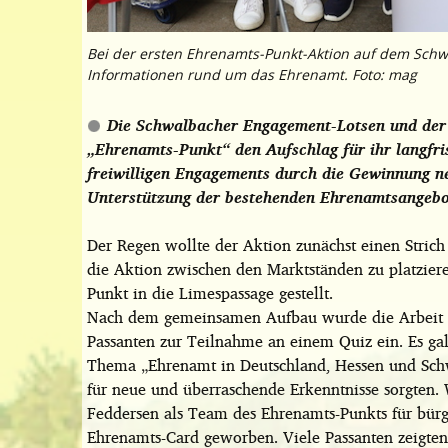
Bei der ersten Ehrenamts-Punkt-Aktion auf dem Schw
Informationen rund um das Ehrenamt. Foto: mag
Die Schwalbacher Engagement-Lotsen und der 
„Ehrenamts-Punkt“ den Aufschlag für ihr langfrist
freiwilligen Engagements durch die Gewinnung ne
Unterstützung der bestehenden Ehrenamtsangebot
Der Regen wollte der Aktion zunächst einen Stric
die Aktion zwischen den Marktständen zu platzie
Punkt in die Limespassage gestellt.
Nach dem gemeinsamen Aufbau wurde die Arbeit ge
Passanten zur Teilnahme an einem Quiz ein. Es ga
Thema „Ehrenamt in Deutschland, Hessen und Schw
für neue und überraschende Erkenntnisse sorgten.
Feddersen als Team des Ehrenamts-Punkts für bürge
Ehrenamts-Card geworben. Viele Passanten zeigten s