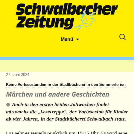
Zum
Suche
Menü
Inhalt
nach:
springen
27. Juni 2024
Keine Vorlesestunden in der Stadtbücherei in den Sommerferien
Märchen und andere Geschichten
Auch in den ersten beiden Juliwochen findet
mittwochs die „Lesetreppe“, der Vorleseclub für Kinder
ab vier Jahren, in der Stadtbücherei Schwalbach statt.
Los geht es jeweils pünktlich um 15:15 Uhr. Es wird eine