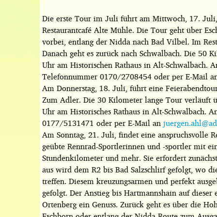
Die erste Tour im Juli führt am Mittwoch, 17. Jul
Restaurantcafé Alte Mühle. Die Tour geht über E
vorbei, entlang der Nidda nach Bad Vilbel. Im Rest
Danach geht es zurück nach Schwalbach. Die 50 Kil
Uhr am Historischen Rathaus in Alt-Schwalbach. 
Telefonnummer 0170/2708454 oder per E-Mail a
Am Donnerstag, 18. Juli, führt eine Feierabendto
Zum Adler. Die 30 Kilometer lange Tour verläuft ü
Uhr am Historisches Rathaus in Alt-Schwalbach.
0177/5131471 oder per E-Mail an
juergen.ahl@ad
Am Sonntag, 21. Juli, findet eine anspruchsvolle 
geübte Rennrad-Sportlerinnen und -sportler mit ei
Stundenkilometer und mehr. Sie erfordert zunäch
aus wird dem R2 bis Bad Salzschlirf gefolgt, wo 
treffen. Diesem kreuzungsarmen und perfekt ausg
gefolgt. Der Anstieg bis Hartmannshain auf dieser e
Ortenberg ein Genuss. Zurück geht es über die Hoh
Eschborn oder entlang der Nidda-Route zum Ausga