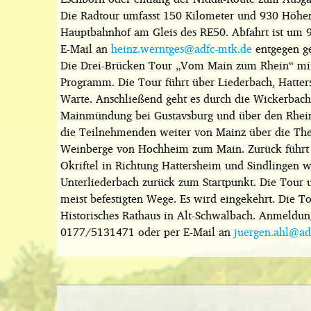
Die Radtour umfasst 150 Kilometer und 930 Höhen
Hauptbahnhof am Gleis des RE50. Abfahrt ist um 9
E-Mail an
heinz.werntges@adfc-mtk.de
entgegen 
Die Drei-Brücken Tour „Vom Main zum Rhein“ mit 
Programm. Die Tour führt über Liederbach, Hatte
Warte. Anschließend geht es durch die Wickerbach
Mainmündung bei Gustavsburg und über den Rhein 
die Teilnehmenden weiter von Mainz über die The
Weinberge von Hochheim zum Main. Zurück führt di
Okriftel in Richtung Hattersheim und Sindlingen w
Unterliederbach zurück zum Startpunkt. Die Tour 
meist befestigten Wege. Es wird eingekehrt. Die To
Historisches Rathaus in Alt-Schwalbach. Anmeld
0177/5131471 oder per E-Mail an
juergen.ahl@ad