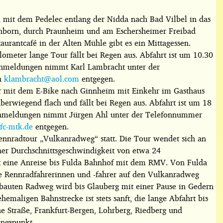
i, mit dem Pedelec entlang der Nidda nach Bad Vilbel in das
schborn, durch Praunheim und am Eschersheimer Freibad
aurantcafé in der Alten Mühle gibt es ein Mittagessen.
ometer lange Tour fällt bei Regen aus. Abfahrt ist um 10.30
Anmeldungen nimmt Karl Lambracht unter der
n
klambracht@aol.com
entgegen.
ur mit dem E-Bike nach Ginnheim mit Einkehr im Gasthaus
berwiegend flach und fällt bei Regen aus. Abfahrt ist um 18
 Anmeldungen nimmt Jürgen Ahl unter der Telefonnummer
fc-mtk.de
entgegen.
Rennradtour „Vulkanradweg“ statt. Die Tour wendet sich an
ner Durchschnittsgeschwindigkeit von etwa 24
st eine Anreise bis Fulda Bahnhof mit dem RMV. Von Fulda
die Rennradfahrerinnen und -fahrer auf den Vulkanradweg
ebauten Radweg wird bis Glauberg mit einer Pause in Gedern
hemaligen Bahnstrecke ist stets sanft, die lange Abfahrt bis
e Straße, Frankfurt-Bergen, Lohrberg, Riedberg und
ngspunkt.