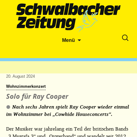
Zum
Suche
Menü
Inhalt
nach:
springen
20. August 2024
Wohnzimmerkonzert
Solo für Ray Cooper
Nach sechs Jahren spielt Ray Cooper wieder einmal
im Wohnzimmer bei „Cowhide Houseconcerts“.
Der Musiker war jahrelang ein Teil der britischen Bands
„3 Mustafa 3“ und „Oysterband“ und wandelt seit 2012