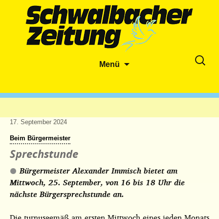
Zum
Suche
Menü
Inhalt
nach:
springen
17. September 2024
Beim Bürgermeister
Sprechstunde
Bürgermeister Alexander Immisch bietet am
Mittwoch, 25. September, von 16 bis 18 Uhr die
nächste Bürgersprechstunde an.
Die turnusgemäß am ersten Mittwoch eines jeden Monats