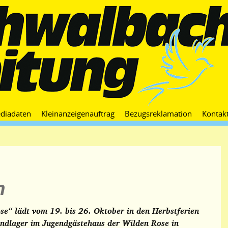
Zum
diadaten
Kleinanzeigenauftrag
Bezugsreklamation
Kontak
Inhalt
springen
n
se“ lädt vom 19. bis 26. Oktober in den Herbstferien
ndlager im Jugendgästehaus der Wilden Rose in