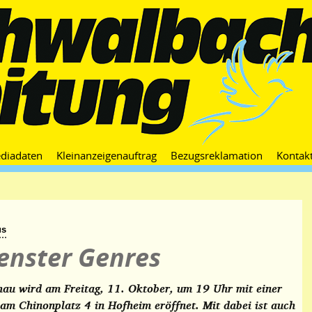
Zum
diadaten
Kleinanzeigenauftrag
Bezugsreklamation
Kontak
Inhalt
springen
us
denster Genres
au wird am Freitag, 11. Oktober, um 19 Uhr mit einer
am Chinonplatz 4 in Hofheim eröffnet. Mit dabei ist auch