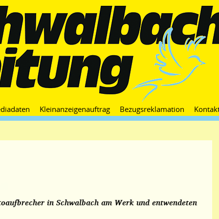
Zum
diadaten
Kleinanzeigenauftrag
Bezugsreklamation
Kontak
Inhalt
springen
toaufbrecher in Schwalbach am Werk und entwendeten