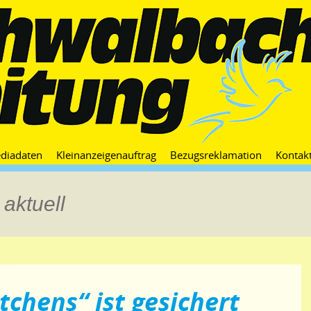
Zum
diadaten
Kleinanzeigenauftrag
Bezugsreklamation
Kontak
Inhalt
springen
aktuell
tchens“ ist gesichert