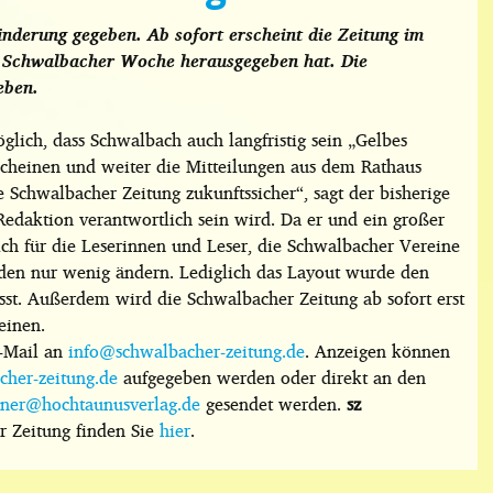
nderung gegeben. Ab sofort erscheint die Zeitung im
e Schwalbacher Woche herausgegeben hat. Die
eben.
glich, dass Schwalbach auch langfristig sein „Gelbes
scheinen und weiter die Mitteilungen aus dem Rathaus
 Schwalbacher Zeitung zukunftssicher“, sagt der bisherige
Redaktion verantwortlich sein wird. Da er und ein großer
ich für die Leserinnen und Leser, die Schwalbacher Vereine
den nur wenig ändern. Lediglich das Layout wurde den
st. Außerdem wird die Schwalbacher Zeitung ab sofort erst
einen.
E-Mail an
info@schwalbacher-zeitung.de
. Anzeigen können
her-zeitung.de
aufgegeben werden oder direkt an den
rner@hochtaunusverlag.de
gesendet werden.
sz
r Zeitung finden Sie
hier
.