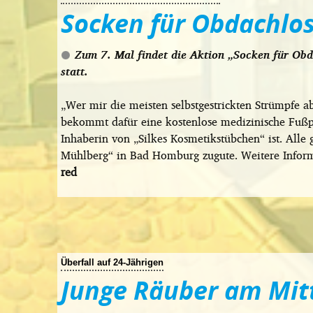
Socken für Obdachlo
Zum 7. Mal findet die Aktion „Socken für Ob
statt.
„Wer mir die meisten selbstgestrickten Strümpfe a
bekommt dafür eine kostenlose medizinische Fußpfl
Inhaberin von „Silkes Kosmetikstübchen“ ist. Al
Mühlberg“ in Bad Homburg zugute. Weitere Infor
red
Überfall auf 24-Jährigen
Junge Räuber am Mit