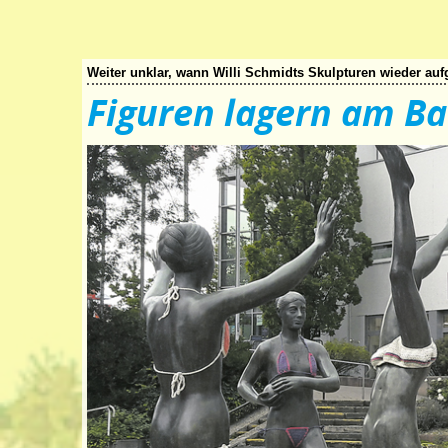
Weiter unklar, wann Willi Schmidts Skulpturen wieder auf
Figuren lagern am B