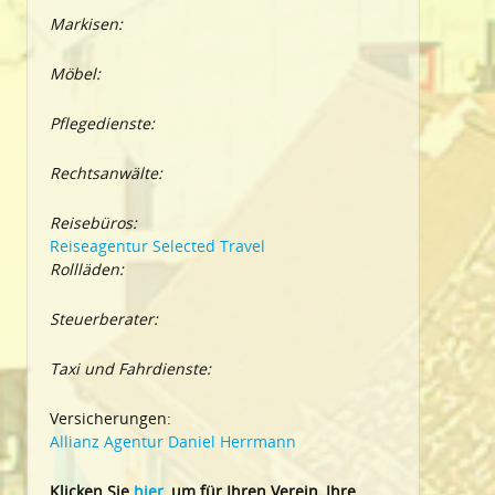
Markisen:
Möbel:
Pflegedienste:
Rechtsanwälte:
Reisebüros:
Reiseagentur Selected Travel
Rollläden:
Steuerberater:
Taxi und Fahrdienste:
Versicherungen:
Allianz Agentur Daniel Herrmann
Klic
ken Sie
hier
, um für Ihren Verein, Ihre