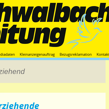
Zum
diadaten
Kleinanzeigenauftrag
Bezugsreklamation
Kontak
Inhalt
springen
rziehend
erziehende