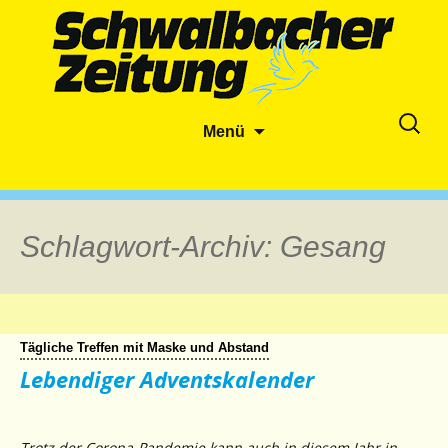
Zum
Suche
Menü
Inhalt
nach:
springen
Schlagwort-Archiv: Gesang
Tägliche Treffen mit Maske und Abstand
Lebendiger Adventskalender
Trotz der Corona-Pandemie kann auch in diesem Jahr in