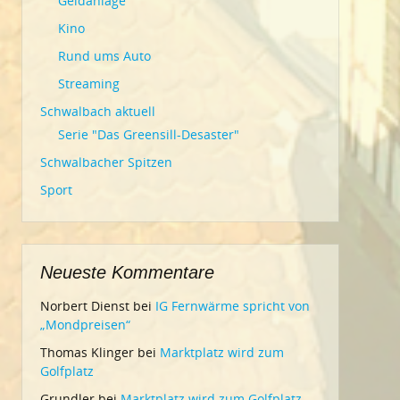
Geldanlage
Kino
Rund ums Auto
Streaming
Schwalbach aktuell
Serie "Das Greensill-Desaster"
Schwalbacher Spitzen
Sport
Neueste Kommentare
Norbert Dienst
bei
IG Fernwärme spricht von
„Mondpreisen“
Thomas Klinger
bei
Marktplatz wird zum
Golfplatz
Grundler
bei
Marktplatz wird zum Golfplatz