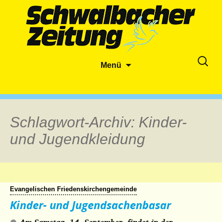
Zum
Suche
Menü
Inhalt
nach:
springen
Schlagwort-Archiv: Kinder-
und Jugendkleidung
Evangelischen Friedenskirchengemeinde
Kinder- und Jugendsachenbasar