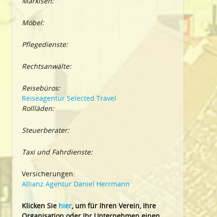
Markisen:
Möbel:
Pflegedienste:
Rechtsanwälte:
Reisebüros:
Reiseagentur Selected Travel
Rollläden:
Steuerberater:
Taxi und Fahrdienste:
Versicherungen:
Allianz Agentur Daniel Herrmann
Klic
ken Sie
hier
, um für Ihren Verein, Ihre
Organisation oder Ihr Un
ternehmen einen