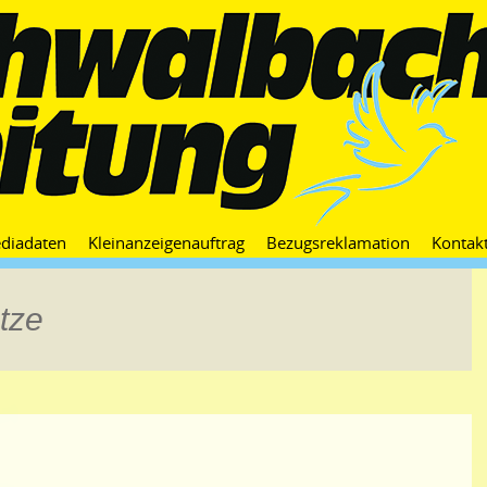
Zum
diadaten
Kleinanzeigenauftrag
Bezugsreklamation
Kontak
Inhalt
springen
tze