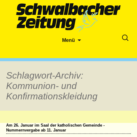
Zum
Suche
Menü
Inhalt
nach:
springen
Schlagwort-Archiv:
Kommunion- und
Konfirmationskleidung
Am 26. Januar im Saal der katholischen Gemeinde -
Nummernvergabe ab 11. Januar