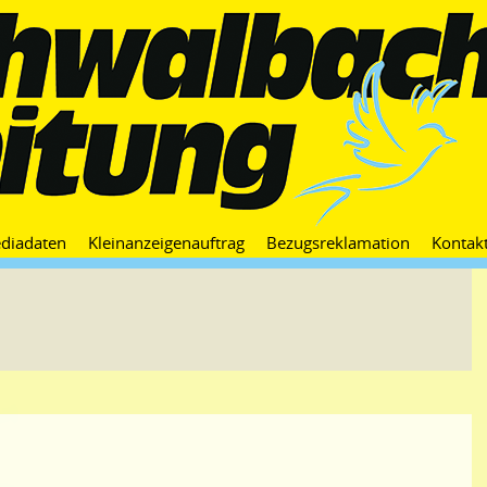
Zum
diadaten
Kleinanzeigenauftrag
Bezugsreklamation
Kontak
Inhalt
springen