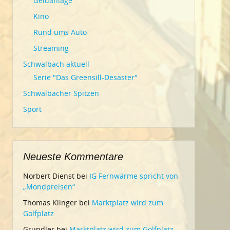
Geldanlage
Kino
Rund ums Auto
Streaming
Schwalbach aktuell
Serie "Das Greensill-Desaster"
Schwalbacher Spitzen
Sport
Neueste Kommentare
Norbert Dienst
bei
IG Fernwärme spricht von
„Mondpreisen“
Thomas Klinger
bei
Marktplatz wird zum
Golfplatz
Grundler
bei
Marktplatz wird zum Golfplatz