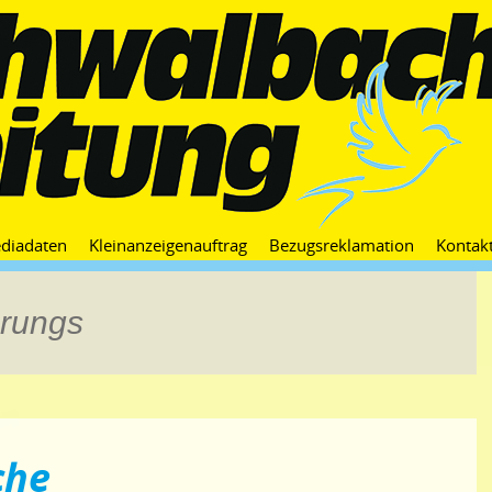
Zum
diadaten
Kleinanzeigenauftrag
Bezugsreklamation
Kontak
Inhalt
springen
erungs
che