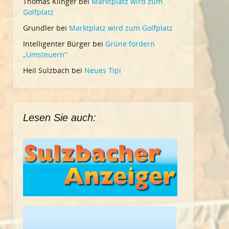
Thomas Klinger
bei
Marktplatz wird zum
Golfplatz
Grundler
bei
Marktplatz wird zum Golfplatz
Intelligenter Bürger
bei
Grüne fordern
„Umsteuern“
Heil Sulzbach
bei
Neues Tipi
Lesen Sie auch: